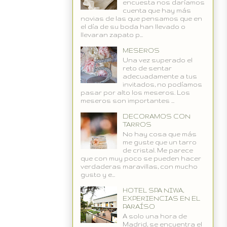
encuesta nos daríamos
cuenta que hay más
novias de las que pensamos que en
el día de su boda han llevado o
llevaran zapato p...
MESEROS
Una vez superado el
reto de sentar
adecuadamente a tus
invitados, no podíamos
pasar por alto los meseros. Los
meseros son importantes ...
DECORAMOS CON
TARROS
No hay cosa que más
me guste que un tarro
de cristal. Me parece
que con muy poco se pueden hacer
verdaderas maravillas, con mucho
gusto y e...
HOTEL SPA NIWA,
EXPERIENCIAS EN EL
PARAÍSO
A solo una hora de
Madrid, se encuentra el