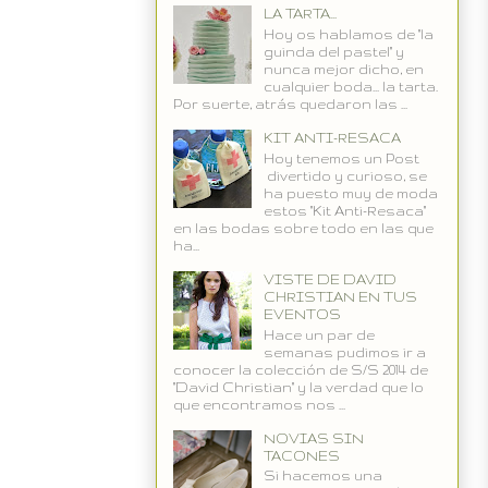
LA TARTA...
Hoy os hablamos de "la
guinda del pastel" y
nunca mejor dicho, en
cualquier boda... la tarta.
Por suerte, atrás quedaron las ...
KIT ANTI-RESACA
Hoy tenemos un Post
divertido y curioso, se
ha puesto muy de moda
estos "Kit Anti-Resaca"
en las bodas sobre todo en las que
ha...
VISTE DE DAVID
CHRISTIAN EN TUS
EVENTOS
Hace un par de
semanas pudimos ir a
conocer la colección de S/S 2014 de
"David Christian" y la verdad que lo
que encontramos nos ...
NOVIAS SIN
TACONES
Si hacemos una