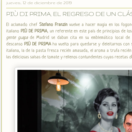
jueves, 12 de diciembre de 2019
PIÙ DI PRIMA, EL REGRESO DE UN CL
El aclamado chef
Stefano Franzin
vuelve a hacer magia en los fogon
italiano
PIÙ DE PRIMA
, un referente en este país de principios de l
gente guapa
de Madrid se daban cita en su emblemático local de l
descanso
PIÙ DE PRIMA
ha vuelto para quedarse y deleitarnos con su
italiana, la de la pasta fresca recién amasada, el aroma a trufa recié
las deliciosas salsas de tomate y rellenos contundentes cuyas recetas
d