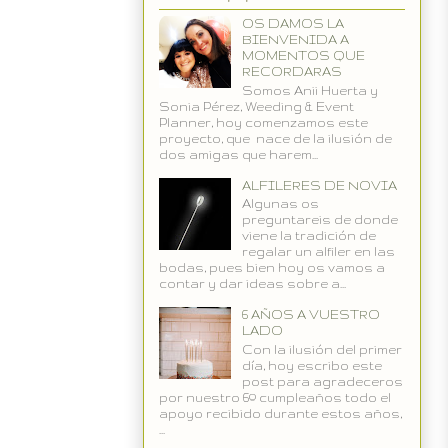
OS DAMOS LA
BIENVENIDA A
MOMENTOS QUE
RECORDARAS
Somos Anii Huerta y
Sonia Pérez, Weeding & Event
Planner, hoy comenzamos este
proyecto, que nace de la ilusión de
dos amigas que harem...
ALFILERES DE NOVIA
Algunas os
preguntareis de donde
viene la tradición de
regalar un alfiler en las
bodas, pues bien hoy os vamos a
contar y dar ideas sobre a...
6 AÑOS A VUESTRO
LADO
Con la ilusión del primer
día, hoy escribo este
post para agradeceros
por nuestro 6º cumpleaños todo el
apoyo recibido durante estos años,
...