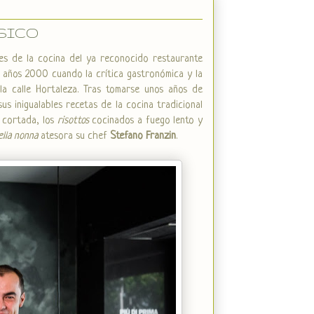
ÁSICO
es de la cocina del ya reconocido restaurante
os años 2000 cuando la crítica gastronómica y la
a calle Hortaleza. Tras tomarse unos años de
s inigualables recetas de la cocina tradicional
n cortada, los
risottos
cocinados a fuego lento y
ella nonna
atesora su chef
Stefano Franzin
.