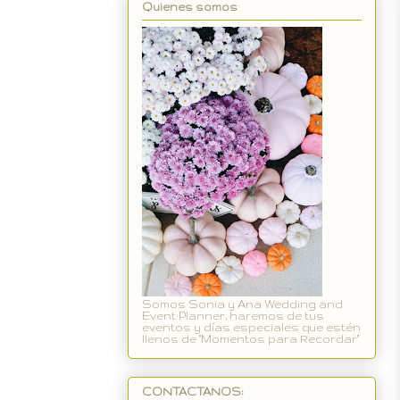
Quienes somos
Somos Sonia y Ana Wedding and
Event Planner, haremos de tus
eventos y días especiales que estén
llenos de "Momentos para Recordar"
CONTACTANOS: