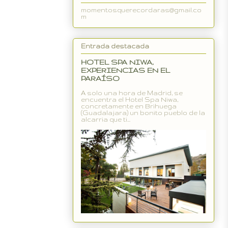
momentosquerecordaras@gmail.co
m
Entrada destacada
HOTEL SPA NIWA,
EXPERIENCIAS EN EL
PARAÍSO
A solo una hora de Madrid, se
encuentra el Hotel Spa Niwa,
concretamente en Brihuega
(Guadalajara) un bonito pueblo de la
alcarria que ti...